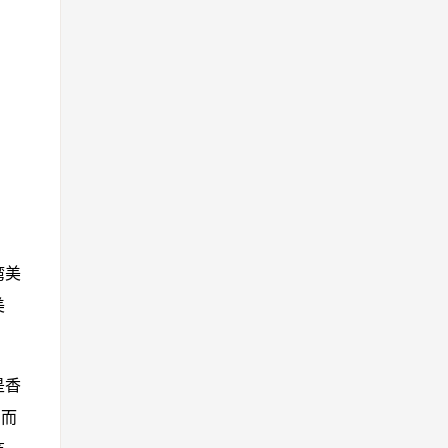
湾美
美
是香
，而