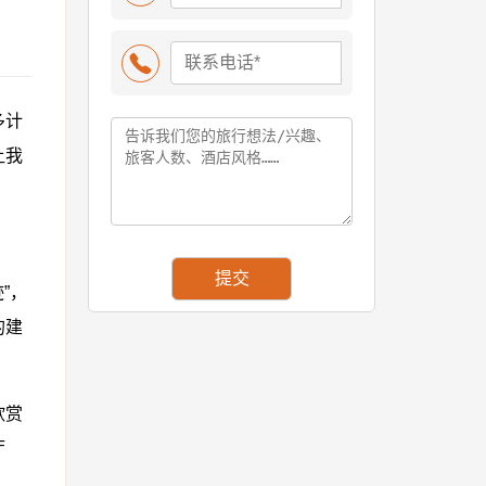
多计
让我
”，
的建
欣赏
厅