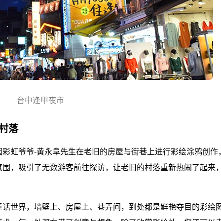
台中逢甲夜市
的村落
因彩虹爷爷-黄永阜先生在老旧的房屋与街巷上进行彩绘涂鸦创作
氛围，吸引了无数游客前往探访，让老旧的村落重新热闹了起来
童话世界，墙壁上、房屋上、巷弄间，到处都是鲜艳夺目的彩绘