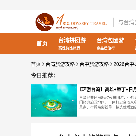
与台湾
台湾拼团游
台湾包团游
首页
高性价比旅行
高品质旅行
首页
台湾旅游攻略
台中旅游攻略
2026



今日推荐：
【环游台湾】高雄+垦丁+日
台湾经典环岛8天7夜拼团游，带您
山+台南+高雄8天7夜经典
门经典旅游地区，一网打尽台湾众
景点，行程精彩纷呈，精选优质酒
惠，纯玩0购物。