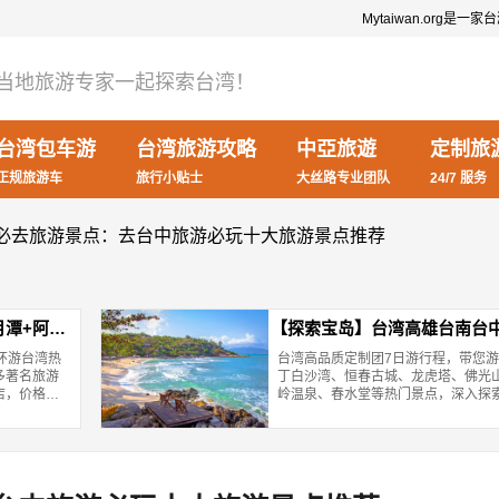
Mytaiwan.org
当地旅游专家一起探索台湾！
台湾包车游
台湾旅游攻略
中亞旅遊
定制旅
正规旅游车
旅行小贴士
大丝路专业团队
24/7 服务
台中必去旅游景点：去台中旅游必玩十大旅游景点推荐
月潭+阿里
【探索宝岛】台湾高雄台南台中
环游台湾热
台湾高品质定制团7日游行程，带您
环岛跟团游
定制之旅
多著名旅游
丁白沙湾、恒春古城、龙虎塔、佛光
店，价格优
岭温泉、春水堂等热门景点，深入探
湾，并享受当地旅行社提供的一对一
务，让您出行无忧。