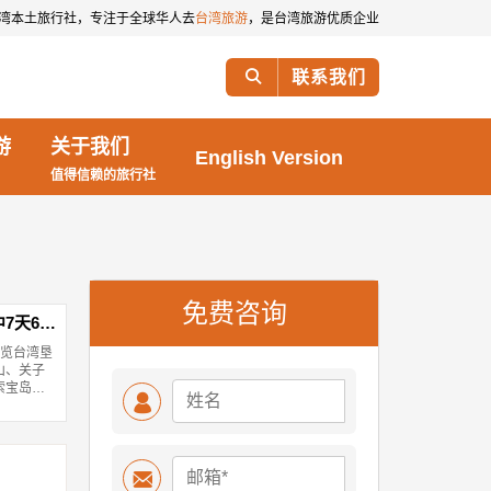
是一家台湾本土旅行社，专注于全球华人去
台湾旅游
，是台湾旅游优质企业

联系我们
游
关于我们
English Version
值得信赖的旅行社
免费咨询
7天6晚
游览台湾垦
山、关子
索宝岛台

高品质服
