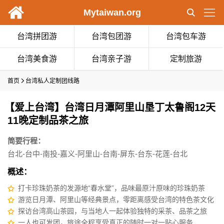


Mytaiwan.org
台湾拼团游
台湾包团游
台湾包车游
台湾美食游
台湾亲子游
定制旅游
首页

台湾私人定制团线路
【爱上台湾】台湾日月潭阿里山垦丁太鲁阁12天
11晚定制品茶之旅
简要行程：
台北-台中-南投-嘉义-阿里山-台南-屏东-台东-花莲-台北
概述：
打卡珍珠奶茶的发源地“春水堂”，品味最原汁原味的珍珠奶茶
✩
游览日月潭、阿里山等经典景点，零距离感受台湾的特色茶文化
✩
探访台湾高山茶园，与当地人一起体验独特的采茶、品茶之旅
✩
一人也可发团，旅途全程享受真正的随时一对一贴心服务
✩