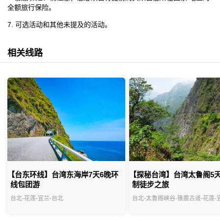
全额旅行保险。
7. 可选活动和其他未提及的活动。
相关线路
【台东环线】台湾东海岸7天6晚环
【探秘台湾】台湾太鲁阁5天
线包团游
制徒步之旅
台北-花莲-宜兰-台北
台北-太鲁阁峡谷-锥鹿古道-花莲-