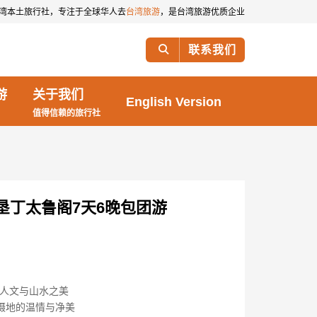
是一家台湾本土旅行社，专注于全球华人去
台湾旅游
，是台湾旅游优质企业

联系我们
游
关于我们
English Version
值得信赖的旅行社
垦丁太鲁阁7天6晚包团游
的人文与山水之美
摄地的温情与净美