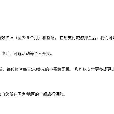
有效护照（至少 6 个月）和签证。 在您支付旅游押金后，我们可
真、电话、可选活动等个人开支。
导游，每位旅客每天5-8美元的小费给司机。 您可以支付更多或更
来自您所在国家/地区的全额旅行保险。