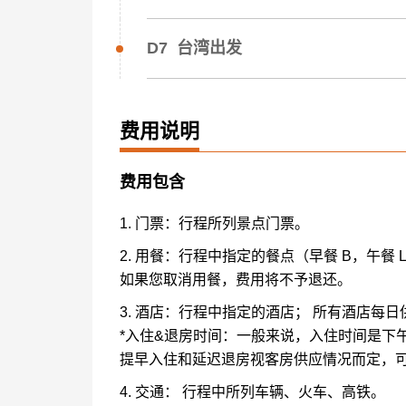
D7 台湾出发
费用说明
费用包含
1. 门票：行程所列景点门票。
2. 用餐：行程中指定的餐点（早餐 B，午餐 
如果您取消用餐，费用将不予退还。
3. 酒店：行程中指定的酒店； 所有酒店每
*入住&退房时间：一般来说，入住时间是下
提早入住和延迟退房视客房供应情况而定，
4. 交通： 行程中所列车辆、火车、高铁。