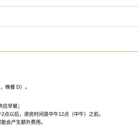
L，晚餐 D）。
日供应早餐；
午2点以后，退房时间是中午12点（中午）之前。
可能会产生额外费用。