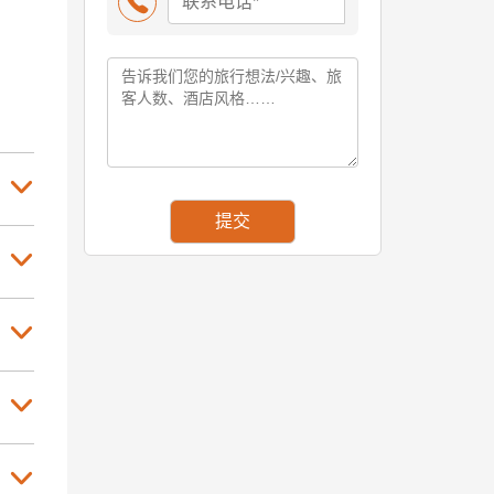




